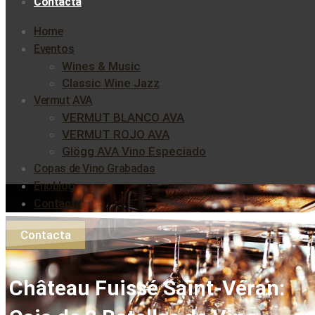
Contacta
Home
Eventos
Wines & Music
Classic Wine Jazz
Vermut AVA
VERMUT BLANCO AVA
VERMUT ROJO AVA
Glögg AVA Vino Especiado
Copas de Vino Grabadas
Enoblog
Contacta
Contacta
Château Fuissé Saint-Véran: