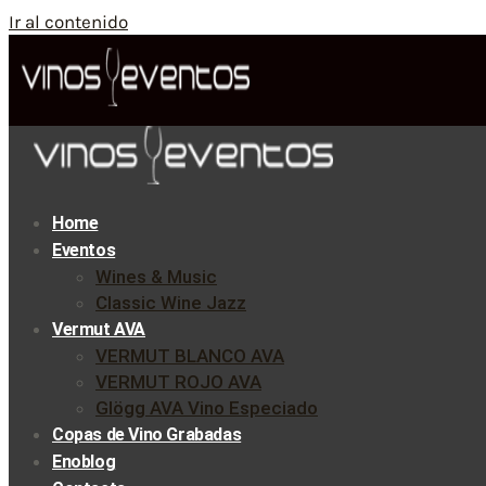
Ir al contenido
Home
Eventos
Wines & Music
Classic Wine Jazz
Vermut AVA
VERMUT BLANCO AVA
VERMUT ROJO AVA
Glögg AVA Vino Especiado
Copas de Vino Grabadas
Enoblog