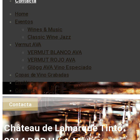
Contacta
Home
Eventos
Wines & Music
Classic Wine Jazz
Vermut AVA
VERMUT BLANCO AVA
VERMUT ROJO AVA
Glögg AVA Vino Especiado
Copas de Vino Grabadas
Enoblog
Contacta
Contacta
Château de Lamarque Tinto