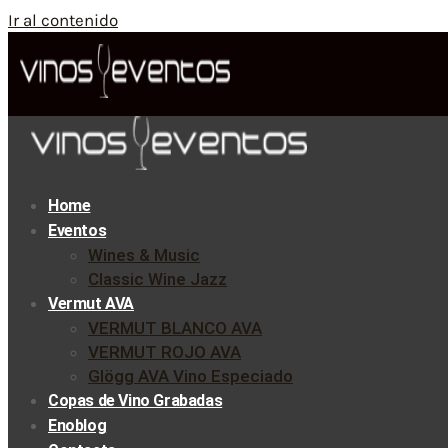
Ir al contenido
Home
Eventos
Wines & Music
Classic Wine Jazz
Vermut AVA
VERMUT BLANCO AVA
VERMUT ROJO AVA
Glögg AVA Vino Especiado
Copas de Vino Grabadas
Enoblog