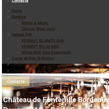
Contacta
Home
Eventos
Wines & Music
Classic Wine Jazz
Vermut AVA
VERMUT BLANCO AVA
VERMUT ROJO AVA
Glögg AVA Vino Especiado
Copas de Vino Grabadas
Enoblog
Contacta
Contacta
Château de Fontenille Bordeau