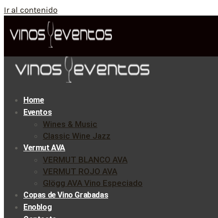
Ir al contenido
Home
Eventos
Wines & Music
Classic Wine Jazz
Vermut AVA
VERMUT BLANCO AVA
VERMUT ROJO AVA
Glögg AVA Vino Especiado
Copas de Vino Grabadas
Enoblog