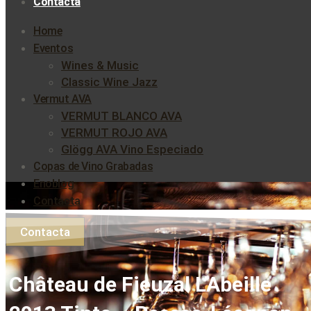
Contacta
Home
Eventos
Wines & Music
Classic Wine Jazz
Vermut AVA
VERMUT BLANCO AVA
VERMUT ROJO AVA
Glögg AVA Vino Especiado
Copas de Vino Grabadas
Enoblog
Contacta
Contacta
Château de Fieuzal L’Abeille