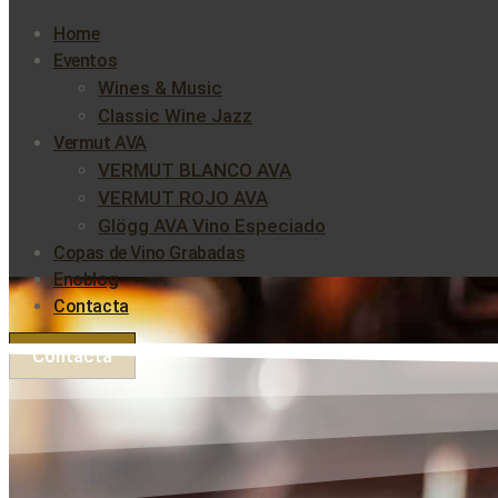
Home
Eventos
Wines & Music
Classic Wine Jazz
Vermut AVA
VERMUT BLANCO AVA
VERMUT ROJO AVA
Glögg AVA Vino Especiado
Copas de Vino Grabadas
Enoblog
Contacta
Contacta