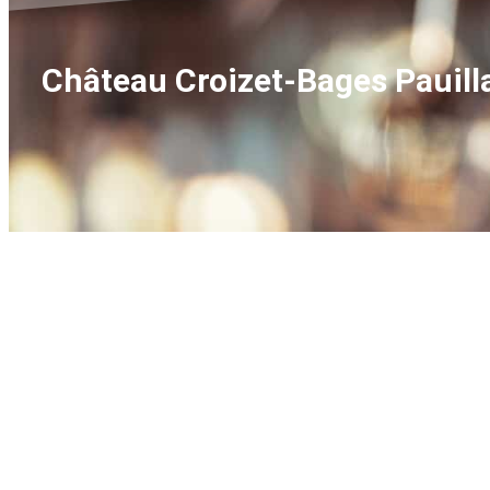
Château Croizet-Bages Pauill