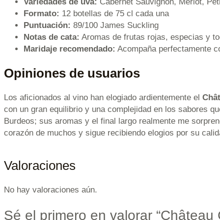
Variedades de uva:
Cabernet Sauvignon, Merlot, Peti
Formato:
12 botellas de 75 cl cada una
Puntuación:
89/100 James Suckling
Notas de cata:
Aromas de frutas rojas, especias y to
Maridaje recomendado:
Acompaña perfectamente con
Opiniones de usuarios
Los aficionados al vino han elogiado ardientemente el
Chât
con un gran equilibrio y una complejidad en los sabores qu
Burdeos; sus aromas y el final largo realmente me sorprend
corazón de muchos y sigue recibiendo elogios por su calida
Valoraciones
No hay valoraciones aún.
Sé el primero en valorar “Château