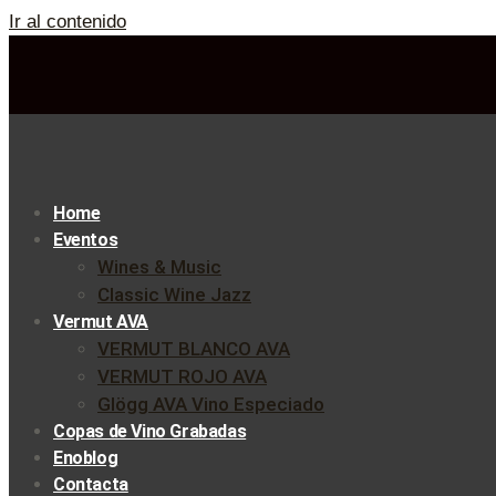
Ir al contenido
Home
Eventos
Wines & Music
Classic Wine Jazz
Vermut AVA
VERMUT BLANCO AVA
VERMUT ROJO AVA
Glögg AVA Vino Especiado
Copas de Vino Grabadas
Enoblog
Contacta