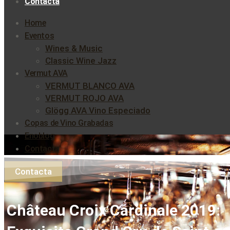
Contacta
Home
Eventos
Wines & Music
Classic Wine Jazz
Vermut AVA
VERMUT BLANCO AVA
VERMUT ROJO AVA
Glögg AVA Vino Especiado
Copas de Vino Grabadas
Enoblog
Contacta
Contacta
Château Croix Cardinale 2019: