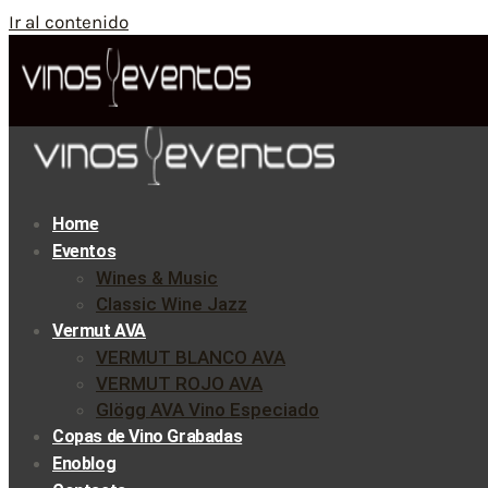
Ir al contenido
Home
Eventos
Wines & Music
Classic Wine Jazz
Vermut AVA
VERMUT BLANCO AVA
VERMUT ROJO AVA
Glögg AVA Vino Especiado
Copas de Vino Grabadas
Enoblog