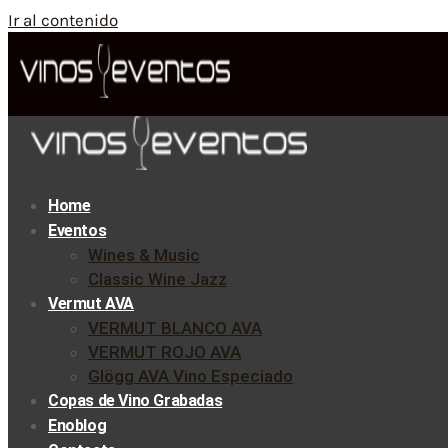
Ir al contenido
Home
Eventos
Wines & Music
Classic Wine Jazz
Vermut AVA
VERMUT BLANCO AVA
VERMUT ROJO AVA
Glögg AVA Vino Especiado
Copas de Vino Grabadas
Enoblog