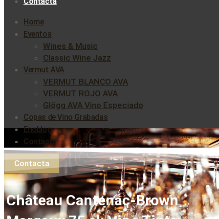
Contacta
Home
Eventos
Wines & Music
Classic Wine Jazz
Vermut AVA
VERMUT BLANCO AVA
VERMUT ROJO AVA
Glögg AVA Vino Especiado
Copas de Vino Grabadas
Enoblog
Contacta
Contacta
Château Cantenac-Brown