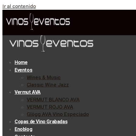
Ir al contenido
Home
Eventos
Wines & Music
Classic Wine Jazz
Vermut AVA
VERMUT BLANCO AVA
VERMUT ROJO AVA
Glögg AVA Vino Especiado
Copas de Vino Grabadas
Enoblog