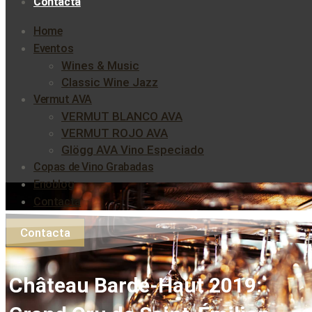
Contacta
Home
Eventos
Wines & Music
Classic Wine Jazz
Vermut AVA
VERMUT BLANCO AVA
VERMUT ROJO AVA
Glögg AVA Vino Especiado
Copas de Vino Grabadas
Enoblog
Contacta
Contacta
Château Barde-Haut 2019: