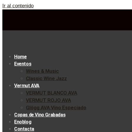
Ir al contenido
Home
Eventos
Wines & Music
Classic Wine Jazz
Vermut AVA
VERMUT BLANCO AVA
VERMUT ROJO AVA
Glögg AVA Vino Especiado
Copas de Vino Grabadas
Enoblog
Contacta