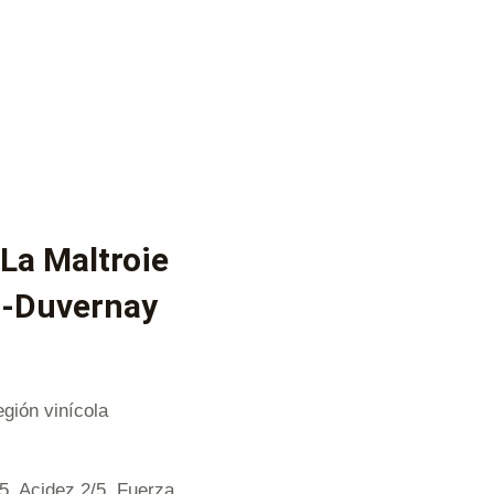
La Maltroie
t-Duvernay
gión vinícola
/5, Acidez 2/5, Fuerza