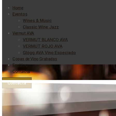
Home
Eventos
Wines & Music
Classic Wine Jazz
Vermut AVA
VERMUT BLANCO AVA
VERMUT ROJO AVA
Glögg AVA Vino Especiado
Copas de Vino Grabadas
Enoblog
Contacta
Contacta