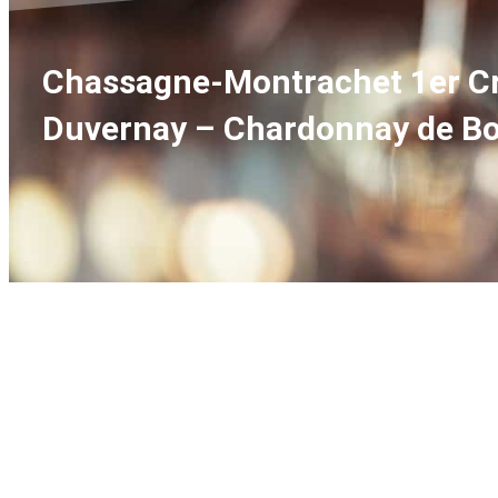
Chassagne-Montrachet 1er Cru
Duvernay – Chardonnay de B