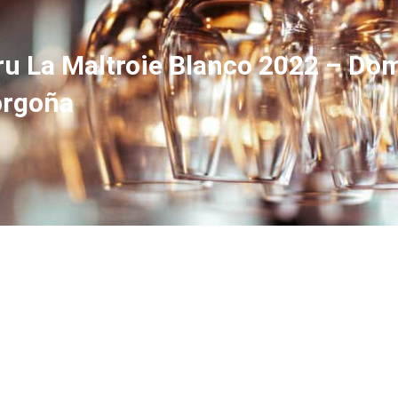
 La Maltroie Blanco 2022 – Dom
orgoña