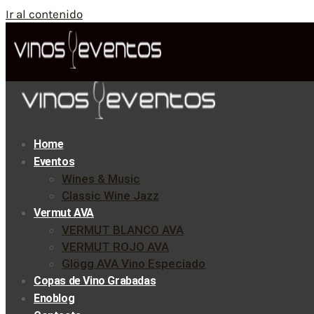
Ir al contenido
Home
Eventos
Wines & Music
Classic Wine Jazz
Vermut AVA
VERMUT BLANCO AVA
VERMUT ROJO AVA
Glögg AVA Vino Especiado
Copas de Vino Grabadas
Enoblog