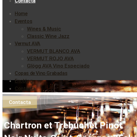
Contacta
Home
Eventos
Wines & Music
Classic Wine Jazz
Vermut AVA
VERMUT BLANCO AVA
VERMUT ROJO AVA
Glögg AVA Vino Especiado
Copas de Vino Grabadas
Enoblog
Contacta
Contacta
Chartron et Trebuchet Pinot