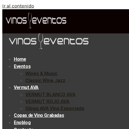
Ir al contenido
Home
Eventos
Wines & Music
Classic Wine Jazz
Vermut AVA
VERMUT BLANCO AVA
VERMUT ROJO AVA
Glögg AVA Vino Especiado
Copas de Vino Grabadas
Enoblog