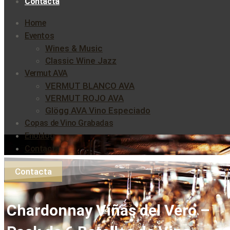
Contacta
Home
Eventos
Wines & Music
Classic Wine Jazz
Vermut AVA
VERMUT BLANCO AVA
VERMUT ROJO AVA
Glögg AVA Vino Especiado
Copas de Vino Grabadas
Enoblog
Contacta
Contacta
Chardonnay Viñas del Vero –