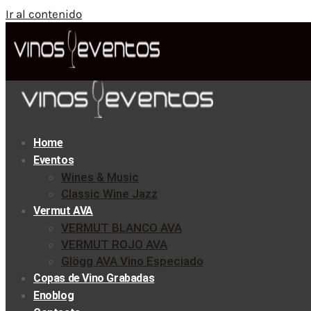
Ir al contenido
Home
Eventos
Wines & Music
Classic Wine Jazz
Vermut AVA
VERMUT BLANCO AVA
VERMUT ROJO AVA
Glögg AVA Vino Especiado
Copas de Vino Grabadas
Enoblog