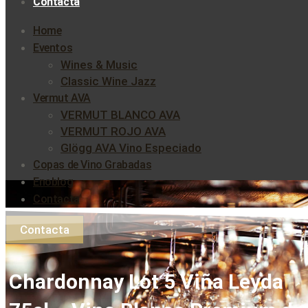
Contacta
Home
Eventos
Wines & Music
Classic Wine Jazz
Vermut AVA
VERMUT BLANCO AVA
VERMUT ROJO AVA
Glögg AVA Vino Especiado
Copas de Vino Grabadas
Enoblog
Contacta
Contacta
Chardonnay Lot 5 Viña Leyda