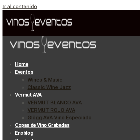
Ir al contenido
Home
Eventos
Wines & Music
Classic Wine Jazz
Vermut AVA
VERMUT BLANCO AVA
VERMUT ROJO AVA
Glögg AVA Vino Especiado
Copas de Vino Grabadas
Enoblog