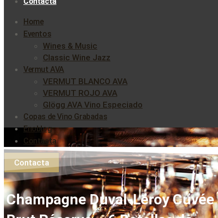
Contacta
Home
Eventos
Wines & Music
Classic Wine Jazz
Vermut AVA
VERMUT BLANCO AVA
VERMUT ROJO AVA
Glögg AVA Vino Especiado
Copas de Vino Grabadas
Enoblog
Contacta
Contacta
Champagne Duval-Leroy Cuvée