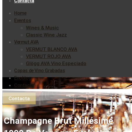
Contacta
Home
Eventos
Wines & Music
Classic Wine Jazz
Vermut AVA
VERMUT BLANCO AVA
VERMUT ROJO AVA
Glögg AVA Vino Especiado
Copas de Vino Grabadas
Enoblog
Contacta
Contacta
Champagne Brut Millésimé