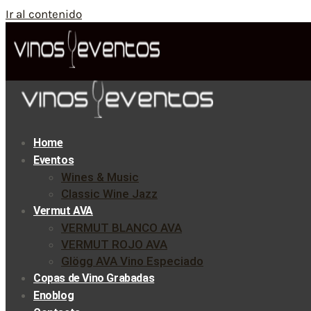
Ir al contenido
Home
Eventos
Wines & Music
Classic Wine Jazz
Vermut AVA
VERMUT BLANCO AVA
VERMUT ROJO AVA
Glögg AVA Vino Especiado
Copas de Vino Grabadas
Enoblog