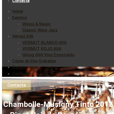
Contacta
Home
Eventos
Wines & Music
Classic Wine Jazz
Vermut AVA
VERMUT BLANCO AVA
VERMUT ROJO AVA
Glögg AVA Vino Especiado
Copas de Vino Grabadas
Enoblog
Contacta
Contacta
Chambolle-Musigny Tinto 2013