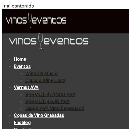
Ir al contenido
Home
Eventos
Wines & Music
Classic Wine Jazz
Vermut AVA
VERMUT BLANCO AVA
VERMUT ROJO AVA
Glögg AVA Vino Especiado
Copas de Vino Grabadas
Enoblog