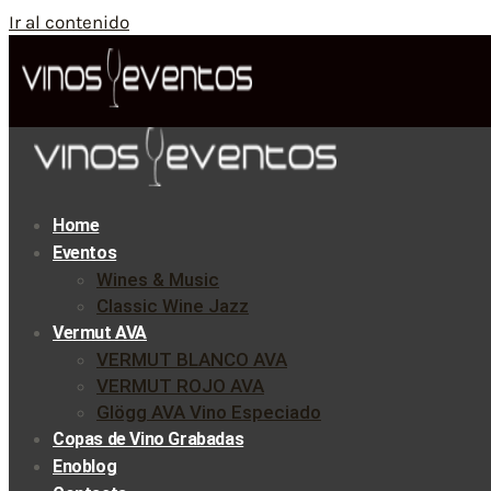
Ir al contenido
Home
Eventos
Wines & Music
Classic Wine Jazz
Vermut AVA
VERMUT BLANCO AVA
VERMUT ROJO AVA
Glögg AVA Vino Especiado
Copas de Vino Grabadas
Enoblog