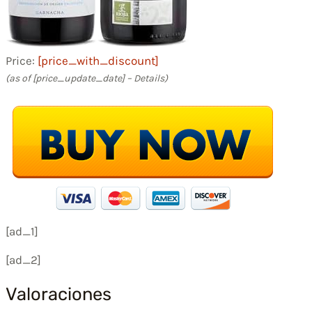
Price:
[price_with_discount]
(as of [price_update_date] –
Details
)
[ad_1]
[ad_2]
Valoraciones