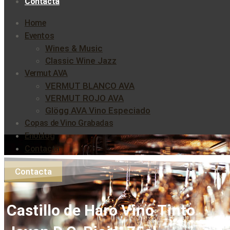
Contacta
Home
Eventos
Wines & Music
Classic Wine Jazz
Vermut AVA
VERMUT BLANCO AVA
VERMUT ROJO AVA
Glögg AVA Vino Especiado
Copas de Vino Grabadas
Enoblog
Contacta
Contacta
Castillo de Haro Vino Tinto