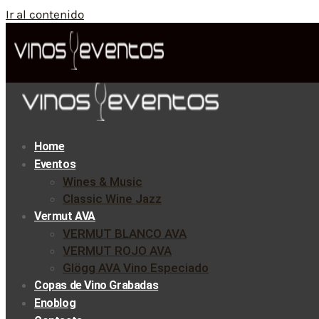
Ir al contenido
Home
Eventos
Wines & Music
Classic Wine Jazz
Vermut AVA
VERMUT BLANCO AVA
VERMUT ROJO AVA
Glögg AVA Vino Especiado
Copas de Vino Grabadas
Enoblog