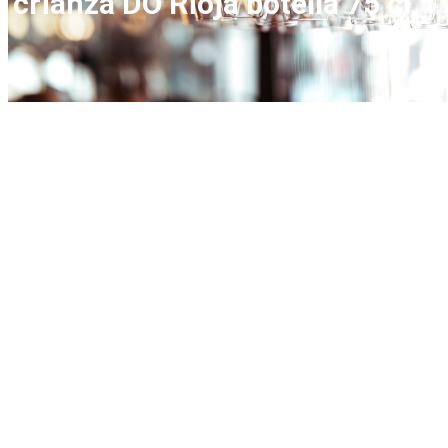
crianza DO Rioja botella 75 cl