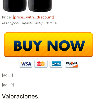
Price:
[price_with_discount]
(as of [price_update_date] –
Details
)
[ad_1]
[ad_2]
Valoraciones