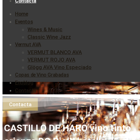
Contacta
Home
Eventos
Wines & Music
Classic Wine Jazz
Vermut AVA
VERMUT BLANCO AVA
VERMUT ROJO AVA
Glögg AVA Vino Especiado
Copas de Vino Grabadas
Enoblog
Contacta
Contacta
CASTILLO DE HARO vino tinto