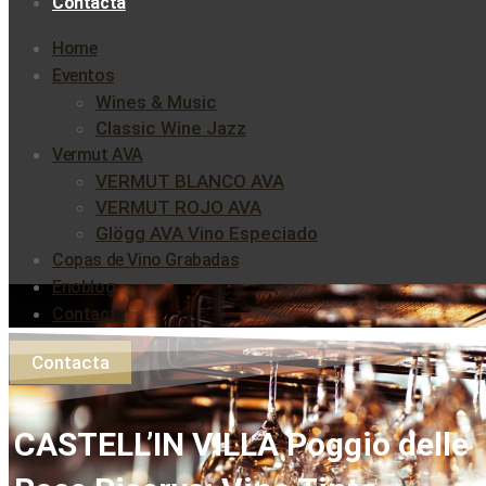
Contacta
Home
Eventos
Wines & Music
Classic Wine Jazz
Vermut AVA
VERMUT BLANCO AVA
VERMUT ROJO AVA
Glögg AVA Vino Especiado
Copas de Vino Grabadas
Enoblog
Contacta
Contacta
CASTELL’IN VILLA Poggio delle