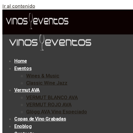
Ir al contenido
Home
Eventos
Wines & Music
Classic Wine Jazz
Vermut AVA
VERMUT BLANCO AVA
VERMUT ROJO AVA
Glögg AVA Vino Especiado
Copas de Vino Grabadas
Enoblog