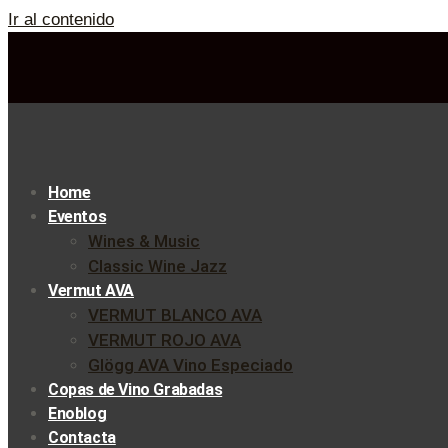
Ir al contenido
Home
Eventos
Wines & Music
Classic Wine Jazz
Vermut AVA
VERMUT BLANCO AVA
VERMUT ROJO AVA
Glögg AVA Vino Especiado
Copas de Vino Grabadas
Enoblog
Contacta