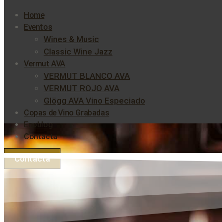
Home
Eventos
Wines & Music
Classic Wine Jazz
Vermut AVA
VERMUT BLANCO AVA
VERMUT ROJO AVA
Glögg AVA Vino Especiado
Copas de Vino Grabadas
Enoblog
Contacta
Contacta