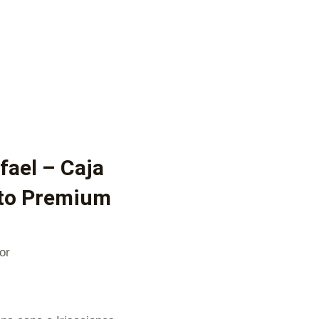
ael – Caja
into Premium
or