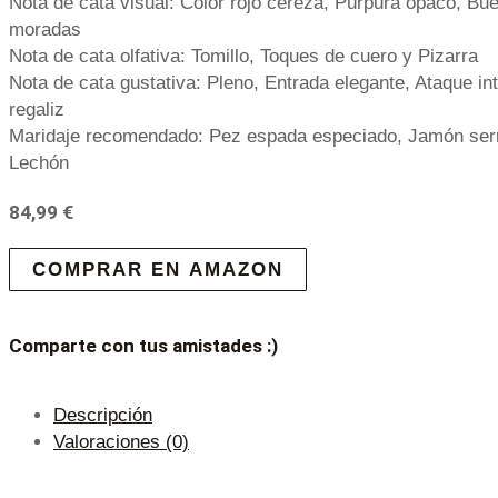
Nota de cata visual: Color rojo cereza, Púrpura opaco, Bu
moradas
Nota de cata olfativa: Tomillo, Toques de cuero y Pizarra
Nota de cata gustativa: Pleno, Entrada elegante, Ataque i
regaliz
Maridaje recomendado: Pez espada especiado, Jamón serr
Lechón
84,99
€
COMPRAR EN AMAZON
Comparte con tus amistades :)
Descripción
Valoraciones (0)