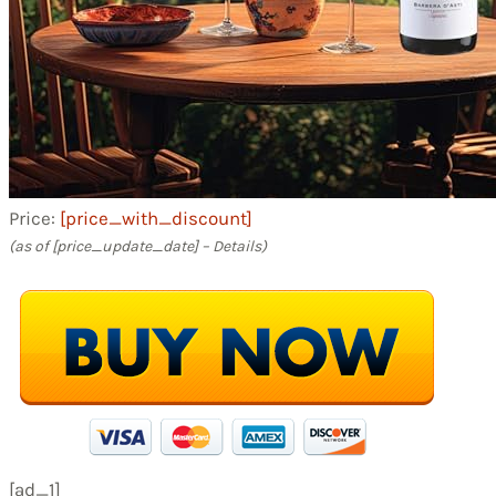
Price:
[price_with_discount]
(as of [price_update_date] –
Details
)
[ad_1]