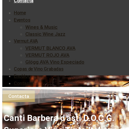
Contacta
Home
Eventos
Wines & Music
Classic Wine Jazz
Vermut AVA
VERMUT BLANCO AVA
VERMUT ROJO AVA
Glögg AVA Vino Especiado
Copas de Vino Grabadas
Enoblog
Contacta
Contacta
Canti Barbera d’asti D.O.C.G.