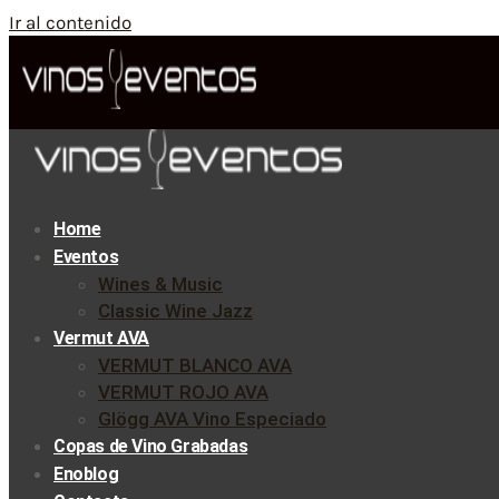
Ir al contenido
Home
Eventos
Wines & Music
Classic Wine Jazz
Vermut AVA
VERMUT BLANCO AVA
VERMUT ROJO AVA
Glögg AVA Vino Especiado
Copas de Vino Grabadas
Enoblog