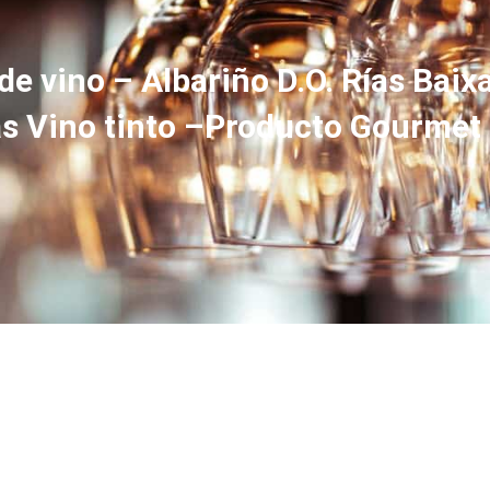
vino – Albariño D.O. Rías Baixa
as Vino tinto –Producto Gourmet 