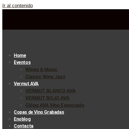
Ir al contenido
Home
Eventos
Wines & Music
Classic Wine Jazz
Vermut AVA
VERMUT BLANCO AVA
VERMUT ROJO AVA
Glögg AVA Vino Especiado
Copas de Vino Grabadas
Enoblog
Contacta