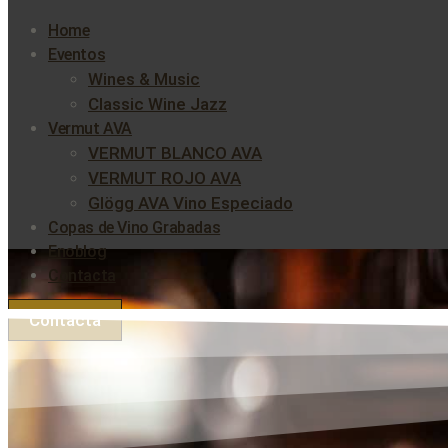
Home
Eventos
Wines & Music
Classic Wine Jazz
Vermut AVA
VERMUT BLANCO AVA
VERMUT ROJO AVA
Glögg AVA Vino Especiado
Copas de Vino Grabadas
Enoblog
Contacta
Contacta