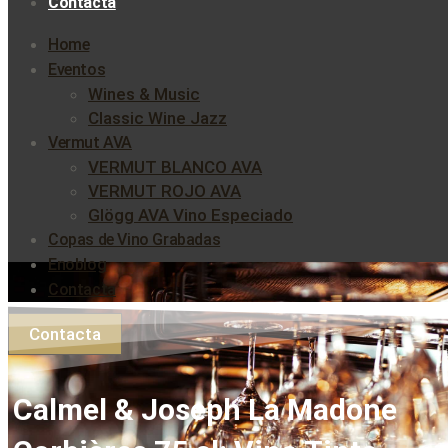
Contacta
Home
Eventos
Wines & Music
Classic Wine Jazz
Vermut AVA
VERMUT BLANCO AVA
VERMUT ROJO AVA
Glögg AVA Vino Especiado
Copas de Vino Grabadas
Enoblog
Contacta
Contacta
Calmel & Joseph La Madone