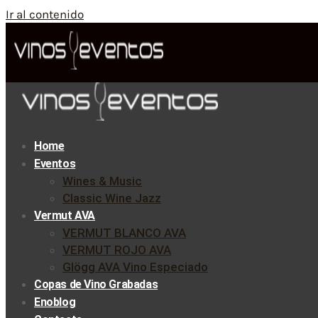
Ir al contenido
Home
Eventos
Wines & Music
Classic Wine Jazz
Vermut AVA
VERMUT BLANCO AVA
VERMUT ROJO AVA
Glögg AVA Vino Especiado
Copas de Vino Grabadas
Enoblog