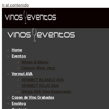
Ir al contenido
Home
Eventos
Wines & Music
Classic Wine Jazz
Vermut AVA
VERMUT BLANCO AVA
VERMUT ROJO AVA
Glögg AVA Vino Especiado
Copas de Vino Grabadas
Enoblog