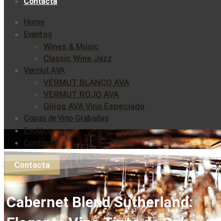
Contacta
Home
Eventos
Wines & Music
Classic Wine Jazz
Vermut AVA
VERMUT BLANCO AVA
VERMUT ROJO AVA
Glögg AVA Vino Especiado
Copas de Vino Grabadas
Enoblog
Contacta
Contacta
Cabernet Blend Sutherland: