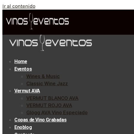
Ir al contenido
Home
Eventos
Wines & Music
Classic Wine Jazz
Vermut AVA
VERMUT BLANCO AVA
VERMUT ROJO AVA
Glögg AVA Vino Especiado
Copas de Vino Grabadas
Enoblog