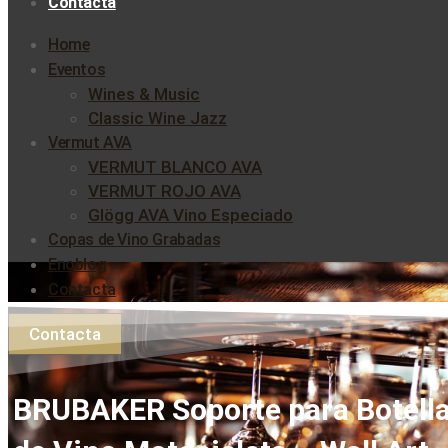
Contacta
Home
Eventos
Wines & Music
Classic Wine Jazz
Vermut AVA
VERMUT BLANCO AVA
VERMUT ROJO AVA
Glögg AVA Vino Especiado
Copas de Vino Grabadas
Enoblog
Contacta
Contacta
BRUBAKER Soporte para Botell