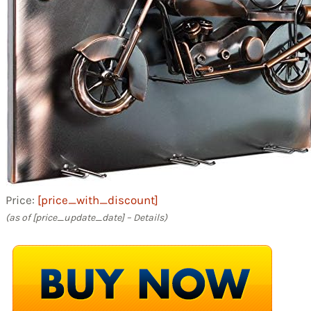
Price:
[price_with_discount]
(as of [price_update_date] –
Details
)