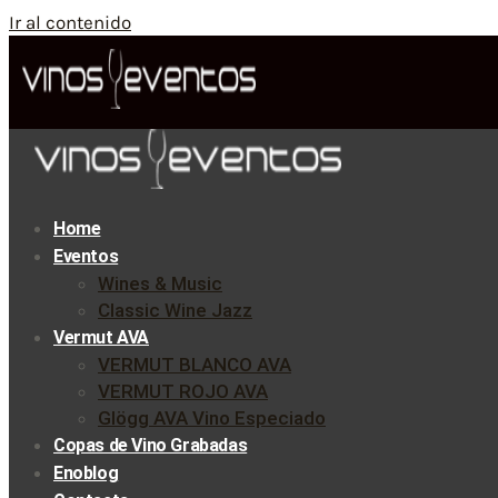
Ir al contenido
Home
Eventos
Wines & Music
Classic Wine Jazz
Vermut AVA
VERMUT BLANCO AVA
VERMUT ROJO AVA
Glögg AVA Vino Especiado
Copas de Vino Grabadas
Enoblog