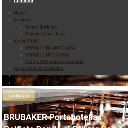
Contacta
Home
Eventos
Wines & Music
Classic Wine Jazz
Vermut AVA
VERMUT BLANCO AVA
VERMUT ROJO AVA
Glögg AVA Vino Especiado
Copas de Vino Grabadas
Enoblog
Contacta
Contacta
BRUBAKER Portabotellas