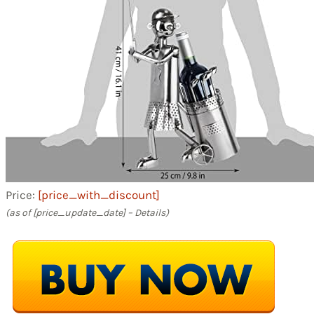
Price:
[price_with_discount]
(as of [price_update_date] –
Details
)