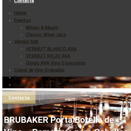
Contacta
Home
Eventos
Wines & Music
Classic Wine Jazz
Vermut AVA
VERMUT BLANCO AVA
VERMUT ROJO AVA
Glögg AVA Vino Especiado
Copas de Vino Grabadas
Enoblog
Contacta
Contacta
BRUBAKER Porta Botella de