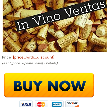
Price:
[price_with_discount]
(as of [price_update_date] –
Details
)