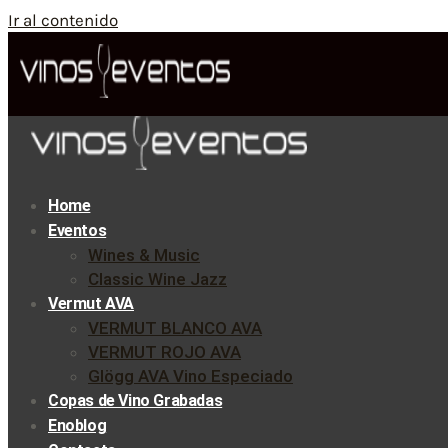
Ir al contenido
Home
Eventos
Wines & Music
Classic Wine Jazz
Vermut AVA
VERMUT BLANCO AVA
VERMUT ROJO AVA
Glögg AVA Vino Especiado
Copas de Vino Grabadas
Enoblog