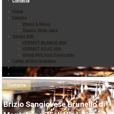
Contacta
Home
Eventos
Wines & Music
Classic Wine Jazz
Vermut AVA
VERMUT BLANCO AVA
VERMUT ROJO AVA
Glögg AVA Vino Especiado
Copas de Vino Grabadas
Enoblog
Contacta
Contacta
Brizio Sangiovese Brunello di