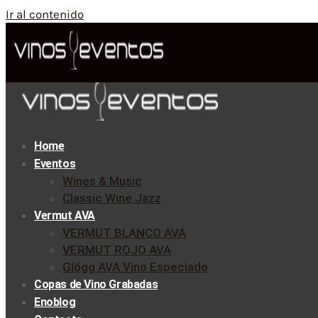
Ir al contenido
Home
Eventos
Wines & Music
Classic Wine Jazz
Vermut AVA
VERMUT BLANCO AVA
VERMUT ROJO AVA
Glögg AVA Vino Especiado
Copas de Vino Grabadas
Enoblog