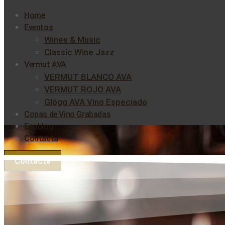
Home
Eventos
Wines & Music
Classic Wine Jazz
Vermut AVA
VERMUT BLANCO AVA
VERMUT ROJO AVA
Glögg AVA Vino Especiado
Copas de Vino Grabadas
Enoblog
Contacta
Contacta