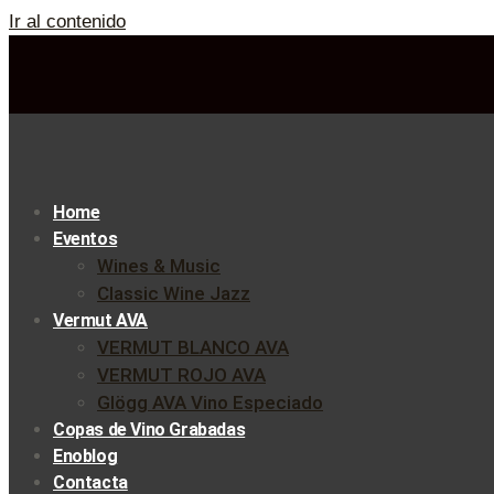
Ir al contenido
Home
Eventos
Wines & Music
Classic Wine Jazz
Vermut AVA
VERMUT BLANCO AVA
VERMUT ROJO AVA
Glögg AVA Vino Especiado
Copas de Vino Grabadas
Enoblog
Contacta