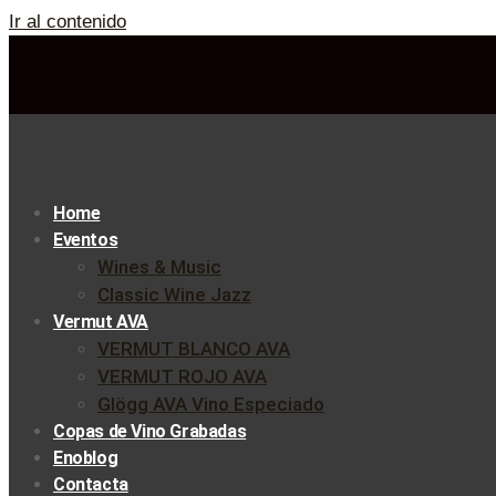
Ir al contenido
Home
Eventos
Wines & Music
Classic Wine Jazz
Vermut AVA
VERMUT BLANCO AVA
VERMUT ROJO AVA
Glögg AVA Vino Especiado
Copas de Vino Grabadas
Enoblog
Contacta