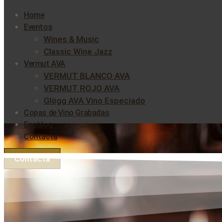
Home
Eventos
Wines & Music
Classic Wine Jazz
Vermut AVA
VERMUT BLANCO AVA
VERMUT ROJO AVA
Glögg AVA Vino Especiado
Copas de Vino Grabadas
Enoblog
Contacta
Contacta