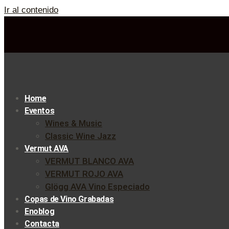
Ir al contenido
Home
Eventos
Wines & Music
Classic Wine Jazz
Vermut AVA
VERMUT BLANCO AVA
VERMUT ROJO AVA
Glögg AVA Vino Especiado
Copas de Vino Grabadas
Enoblog
Contacta