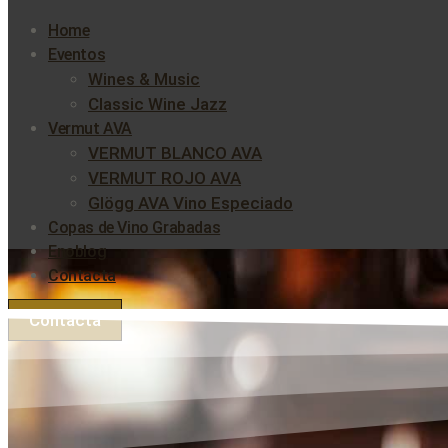
Home
Eventos
Wines & Music
Classic Wine Jazz
Vermut AVA
VERMUT BLANCO AVA
VERMUT ROJO AVA
Glögg AVA Vino Especiado
Copas de Vino Grabadas
Enoblog
Contacta
Contacta