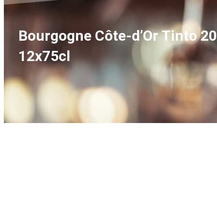
Bourgogne Côte-d’Or Tinto 20
12x75cl