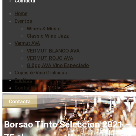
Contacta
Home
Eventos
Wines & Music
Classic Wine Jazz
Vermut AVA
VERMUT BLANCO AVA
VERMUT ROJO AVA
Glögg AVA Vino Especiado
Copas de Vino Grabadas
Enoblog
Contacta
Contacta
Borsao Tinto Seleccion 2021 –