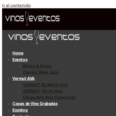
Ir al contenido
Home
Eventos
Wines & Music
Classic Wine Jazz
Vermut AVA
VERMUT BLANCO AVA
VERMUT ROJO AVA
Glögg AVA Vino Especiado
Copas de Vino Grabadas
Enoblog