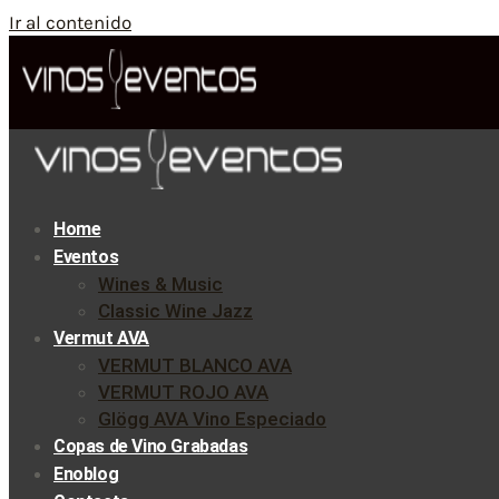
Ir al contenido
Home
Eventos
Wines & Music
Classic Wine Jazz
Vermut AVA
VERMUT BLANCO AVA
VERMUT ROJO AVA
Glögg AVA Vino Especiado
Copas de Vino Grabadas
Enoblog