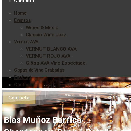
Contacta
Home
Eventos
Wines & Music
Classic Wine Jazz
Vermut AVA
VERMUT BLANCO AVA
VERMUT ROJO AVA
Glögg AVA Vino Especiado
Copas de Vino Grabadas
Enoblog
Contacta
Contacta
Blas Muñoz Barrica