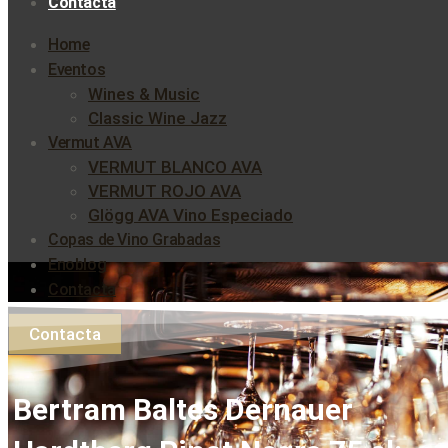
Contacta
Home
Eventos
Wines & Music
Classic Wine Jazz
Vermut AVA
VERMUT BLANCO AVA
VERMUT ROJO AVA
Glögg AVA Vino Especiado
Copas de Vino Grabadas
Enoblog
Contacta
Contacta
Bertram Baltes Dernauer