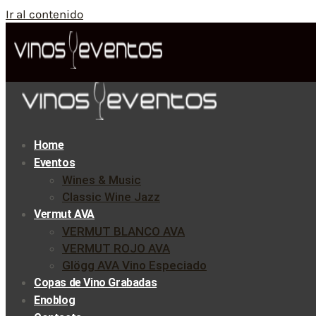
Ir al contenido
Home
Eventos
Wines & Music
Classic Wine Jazz
Vermut AVA
VERMUT BLANCO AVA
VERMUT ROJO AVA
Glögg AVA Vino Especiado
Copas de Vino Grabadas
Enoblog