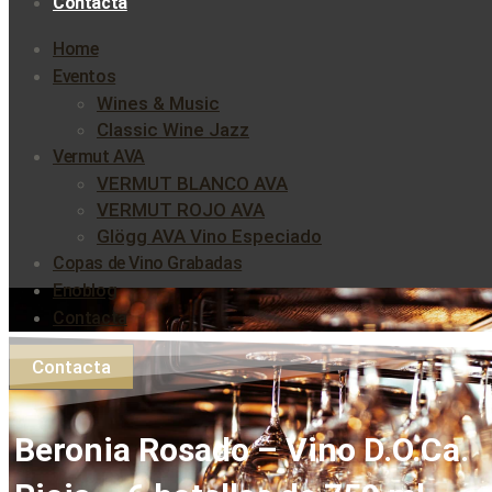
Contacta
Home
Eventos
Wines & Music
Classic Wine Jazz
Vermut AVA
VERMUT BLANCO AVA
VERMUT ROJO AVA
Glögg AVA Vino Especiado
Copas de Vino Grabadas
Enoblog
Contacta
Contacta
Beronia Rosado – Vino D.O.Ca.