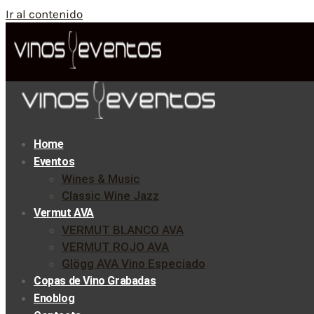
Ir al contenido
Home
Eventos
Wines & Music
Classic Wine Jazz
Vermut AVA
VERMUT BLANCO AVA
VERMUT ROJO AVA
Glögg AVA Vino Especiado
Copas de Vino Grabadas
Enoblog