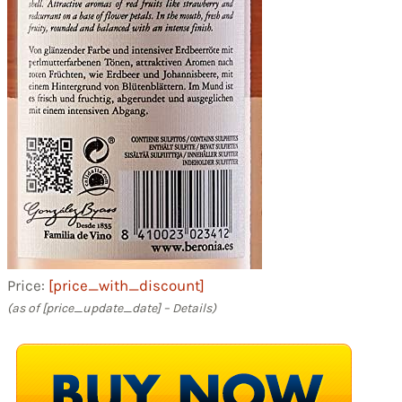
Price:
[price_with_discount]
(as of [price_update_date] –
Details
)