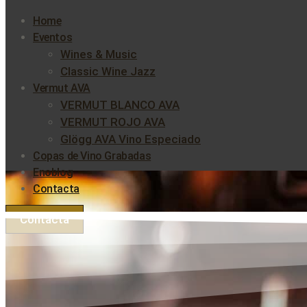
Home
Eventos
Wines & Music
Classic Wine Jazz
Vermut AVA
VERMUT BLANCO AVA
VERMUT ROJO AVA
Glögg AVA Vino Especiado
Copas de Vino Grabadas
Enoblog
Contacta
Contacta