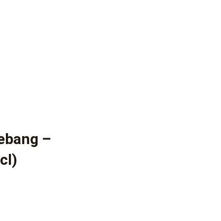
ebang –
cl)