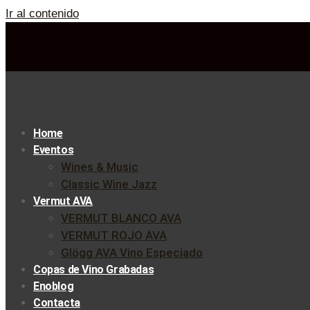
Ir al contenido
Home
Eventos
Wines & Music
Classic Wine Jazz
Vermut AVA
VERMUT BLANCO AVA
VERMUT ROJO AVA
Glögg AVA Vino Especiado
Copas de Vino Grabadas
Enoblog
Contacta