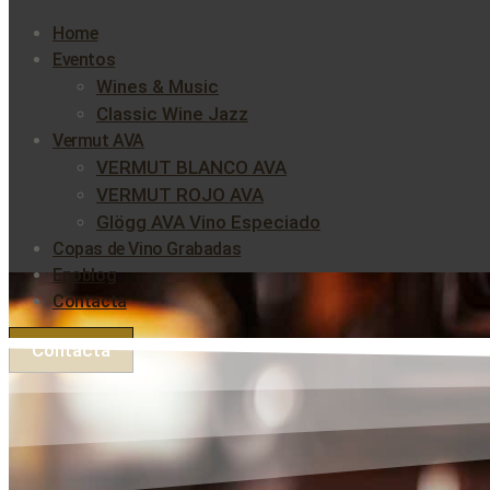
Home
Eventos
Wines & Music
Classic Wine Jazz
Vermut AVA
VERMUT BLANCO AVA
VERMUT ROJO AVA
Glögg AVA Vino Especiado
Copas de Vino Grabadas
Enoblog
Contacta
Contacta