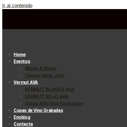
Ir al contenido
Home
Eventos
Wines & Music
Classic Wine Jazz
Vermut AVA
VERMUT BLANCO AVA
VERMUT ROJO AVA
Glögg AVA Vino Especiado
Copas de Vino Grabadas
Enoblog
Contacta