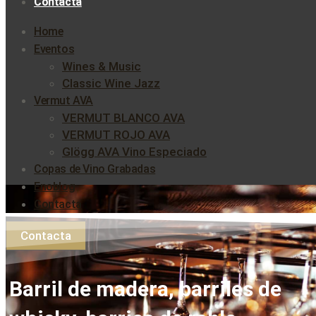
Contacta
Home
Eventos
Wines & Music
Classic Wine Jazz
Vermut AVA
VERMUT BLANCO AVA
VERMUT ROJO AVA
Glögg AVA Vino Especiado
Copas de Vino Grabadas
Enoblog
Contacta
Contacta
Barril de madera, barriles de