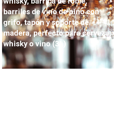
whisky, barrica de roble,
barriles de vino de pino con
grifo, tapón y soporte de
madera, perfecto para cerveza,
whisky o vino (3L)