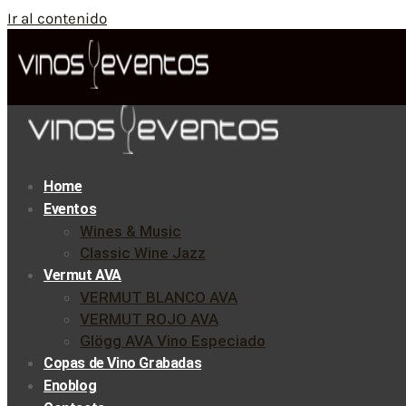
Ir al contenido
Home
Eventos
Wines & Music
Classic Wine Jazz
Vermut AVA
VERMUT BLANCO AVA
VERMUT ROJO AVA
Glögg AVA Vino Especiado
Copas de Vino Grabadas
Enoblog