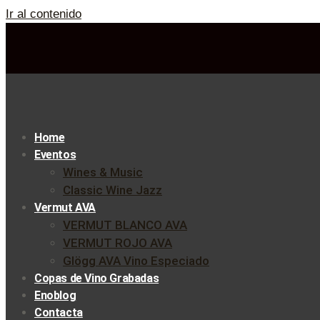
Ir al contenido
Home
Eventos
Wines & Music
Classic Wine Jazz
Vermut AVA
VERMUT BLANCO AVA
VERMUT ROJO AVA
Glögg AVA Vino Especiado
Copas de Vino Grabadas
Enoblog
Contacta