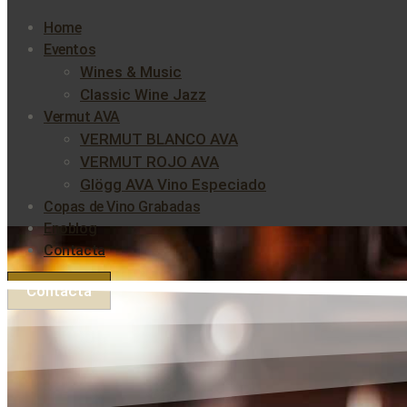
Home
Eventos
Wines & Music
Classic Wine Jazz
Vermut AVA
VERMUT BLANCO AVA
VERMUT ROJO AVA
Glögg AVA Vino Especiado
Copas de Vino Grabadas
Enoblog
Contacta
Contacta