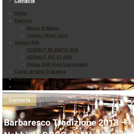
Contacta
Home
Eventos
Wines & Music
Classic Wine Jazz
Vermut AVA
VERMUT BLANCO AVA
VERMUT ROJO AVA
Glögg AVA Vino Especiado
Copas de Vino Grabadas
Enoblog
Contacta
Contacta
Barbaresco Tradizione 2018 –