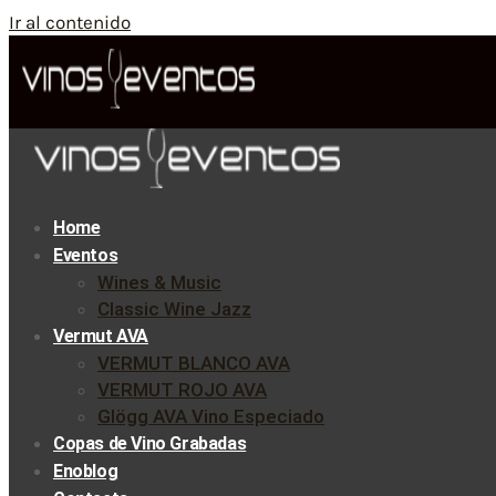
Ir al contenido
Home
Eventos
Wines & Music
Classic Wine Jazz
Vermut AVA
VERMUT BLANCO AVA
VERMUT ROJO AVA
Glögg AVA Vino Especiado
Copas de Vino Grabadas
Enoblog