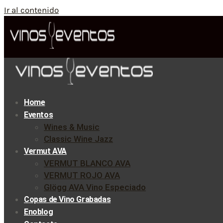
Ir al contenido
Home
Eventos
Wines & Music
Classic Wine Jazz
Vermut AVA
VERMUT BLANCO AVA
VERMUT ROJO AVA
Glögg AVA Vino Especiado
Copas de Vino Grabadas
Enoblog