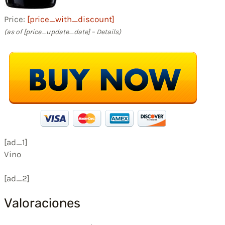
Price:
[price_with_discount]
(as of [price_update_date] –
Details
)
[ad_1]
Vino
[ad_2]
Valoraciones