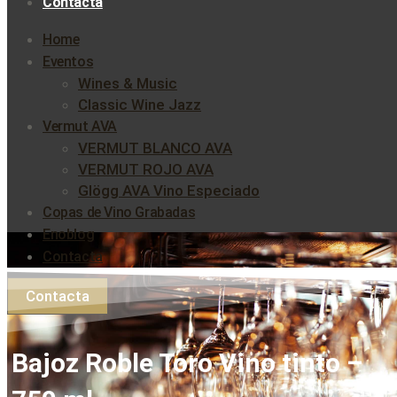
Contacta
Home
Eventos
Wines & Music
Classic Wine Jazz
Vermut AVA
VERMUT BLANCO AVA
VERMUT ROJO AVA
Glögg AVA Vino Especiado
Copas de Vino Grabadas
Enoblog
Contacta
Contacta
Bajoz Roble Toro Vino tinto –