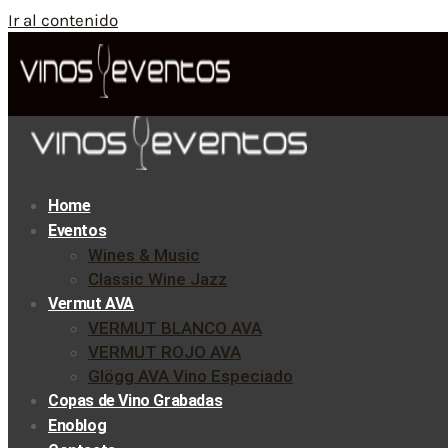
Ir al contenido
Home
Eventos
Wines & Music
Classic Wine Jazz
Vermut AVA
VERMUT BLANCO AVA
VERMUT ROJO AVA
Glögg AVA Vino Especiado
Copas de Vino Grabadas
Enoblog