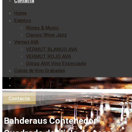
Contacta
Home
Eventos
Wines & Music
Classic Wine Jazz
Vermut AVA
VERMUT BLANCO AVA
VERMUT ROJO AVA
Glögg AVA Vino Especiado
Copas de Vino Grabadas
Enoblog
Contacta
Contacta
Bahderaus Contenedor