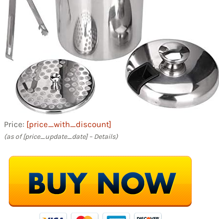
Price:
[price_with_discount]
(as of [price_update_date] –
Details
)