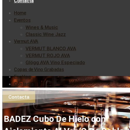
Contacta
Home
Eventos
Wines & Music
Classic Wine Jazz
Vermut AVA
VERMUT BLANCO AVA
VERMUT ROJO AVA
Glögg AVA Vino Especiado
Copas de Vino Grabadas
Enoblog
Contacta
Contacta
BADEZ Cubo De Hielo con