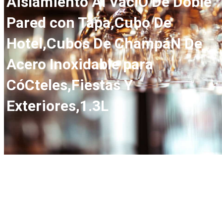
Aislamiento Al VacíO De Doble
Pared con Tapa,Cubo De
Hotel,Cubos De ChampáN De
Acero Inoxidable para
CóCteles,Fiestas Y
Exteriores,1.3L