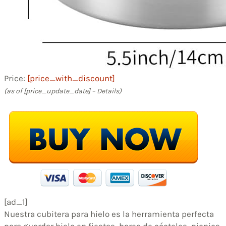
Price:
[price_with_discount]
(as of [price_update_date] –
Details
)
[ad_1]
Nuestra cubitera para hielo es la herramienta perfecta
para guardar hielo en fiestas, bares de cócteles, picnics,