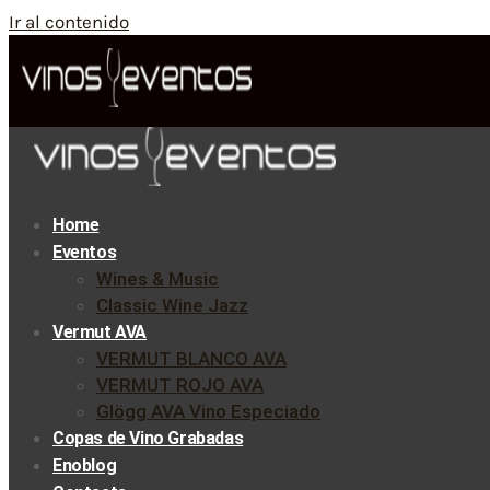
Ir al contenido
Home
Eventos
Wines & Music
Classic Wine Jazz
Vermut AVA
VERMUT BLANCO AVA
VERMUT ROJO AVA
Glögg AVA Vino Especiado
Copas de Vino Grabadas
Enoblog