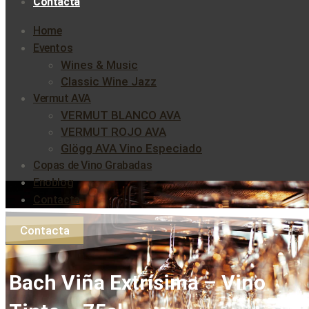
Contacta
Home
Eventos
Wines & Music
Classic Wine Jazz
Vermut AVA
VERMUT BLANCO AVA
VERMUT ROJO AVA
Glögg AVA Vino Especiado
Copas de Vino Grabadas
Enoblog
Contacta
Contacta
Bach Viña Extrísima – Vino