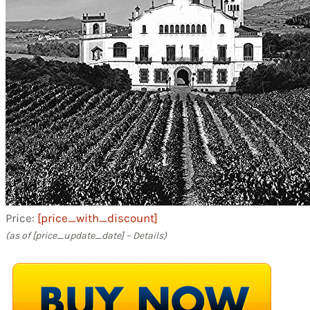
Price:
[price_with_discount]
(as of [price_update_date] –
Details
)