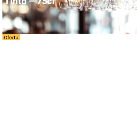
Tinto – 75cl
¡Oferta!