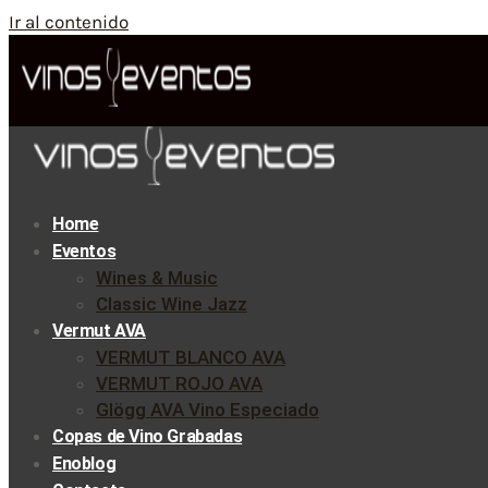
Ir al contenido
Home
Eventos
Wines & Music
Classic Wine Jazz
Vermut AVA
VERMUT BLANCO AVA
VERMUT ROJO AVA
Glögg AVA Vino Especiado
Copas de Vino Grabadas
Enoblog