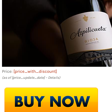
Price:
[price_with_discount]
(as of [price_update_date] –
Details
)