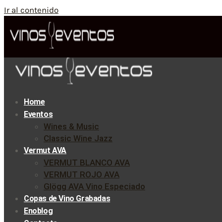
Ir al contenido
Home
Eventos
Wines & Music
Classic Wine Jazz
Vermut AVA
VERMUT BLANCO AVA
VERMUT ROJO AVA
Glögg AVA Vino Especiado
Copas de Vino Grabadas
Enoblog