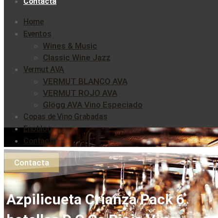
Contacta
Home
Eventos
Wines & Music
Classic Wine Jazz
Vermut AVA
VERMUT BLANCO AVA
VERMUT ROJO AVA
Glögg AVA Vino Especiado
Copas de Vino Grabadas
Enoblog
Contacta
Contacta
Azpilicueta Crianza Pack 6