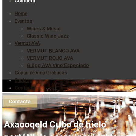
Contacta
Home
Eventos
Wines & Music
Classic Wine Jazz
Vermut AVA
VERMUT BLANCO AVA
VERMUT ROJO AVA
Glögg AVA Vino Especiado
Copas de Vino Grabadas
Enoblog
Contacta
Contacta
Axaooqeld Cubo de hielo