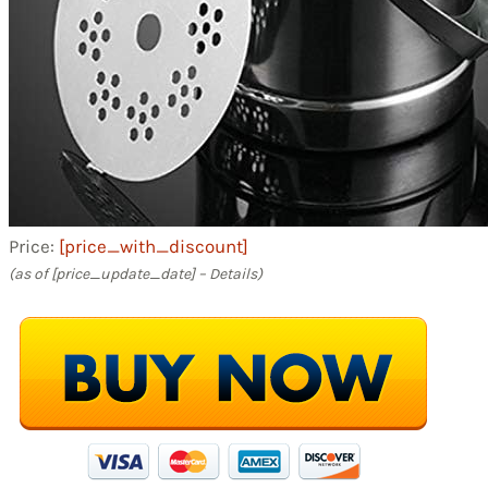
Price:
[price_with_discount]
(as of [price_update_date] –
Details
)