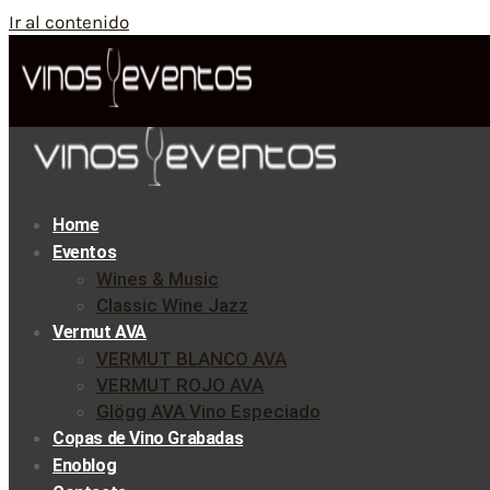
Ir al contenido
Home
Eventos
Wines & Music
Classic Wine Jazz
Vermut AVA
VERMUT BLANCO AVA
VERMUT ROJO AVA
Glögg AVA Vino Especiado
Copas de Vino Grabadas
Enoblog