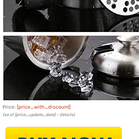
Price:
[price_with_discount]
(as of [price_update_date] –
Details
)