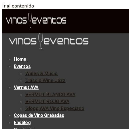
Ir al contenido
Home
Eventos
Wines & Music
Classic Wine Jazz
Vermut AVA
VERMUT BLANCO AVA
VERMUT ROJO AVA
Glögg AVA Vino Especiado
Copas de Vino Grabadas
Enoblog