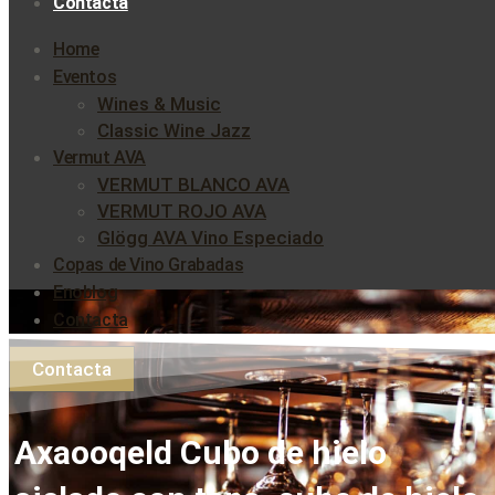
Contacta
Home
Eventos
Wines & Music
Classic Wine Jazz
Vermut AVA
VERMUT BLANCO AVA
VERMUT ROJO AVA
Glögg AVA Vino Especiado
Copas de Vino Grabadas
Enoblog
Contacta
Contacta
Axaooqeld Cubo de hielo