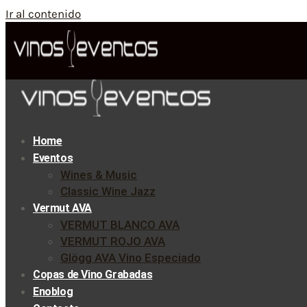
Ir al contenido
Home
Eventos
Wines & Music
Classic Wine Jazz
Vermut AVA
VERMUT BLANCO AVA
VERMUT ROJO AVA
Glögg AVA Vino Especiado
Copas de Vino Grabadas
Enoblog