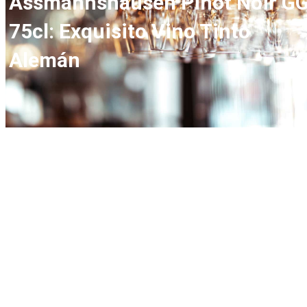
Assmannshausen Pinot Noir G
75cl: Exquisito Vino Tinto
Alemán