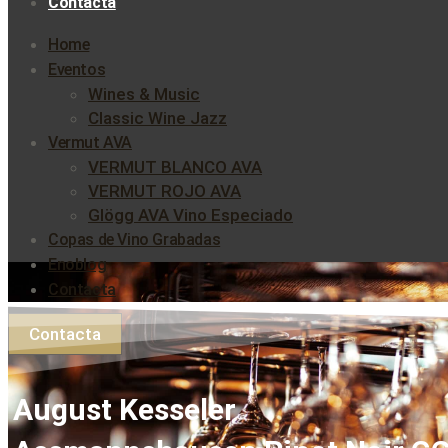
Contacta
Home
Eventos
Wines & Music
Classic Wine Jazz
Vermut AVA
VERMUT BLANCO AVA
VERMUT ROJO AVA
Glögg AVA Vino Especiado
Copas de Vino Grabadas
Enoblog
Contacta
Contacta
August Kesseler