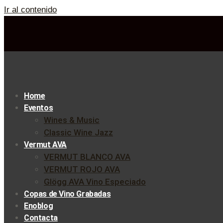
Ir al contenido
Home
Eventos
Wines & Music
Classic Wine Jazz
Vermut AVA
VERMUT BLANCO AVA
VERMUT ROJO AVA
Glögg AVA Vino Especiado
Copas de Vino Grabadas
Enoblog
Contacta