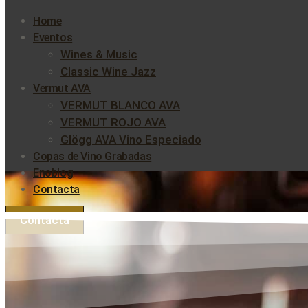
Home
Eventos
Wines & Music
Classic Wine Jazz
Vermut AVA
VERMUT BLANCO AVA
VERMUT ROJO AVA
Glögg AVA Vino Especiado
Copas de Vino Grabadas
Enoblog
Contacta
Contacta