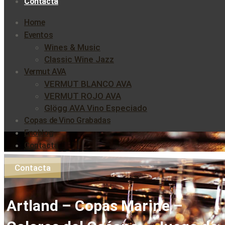
Contacta
Home
Eventos
Wines & Music
Classic Wine Jazz
Vermut AVA
VERMUT BLANCO AVA
VERMUT ROJO AVA
Glögg AVA Vino Especiado
Copas de Vino Grabadas
Enoblog
Contacta
Contacta
Artland – Copas Marine –