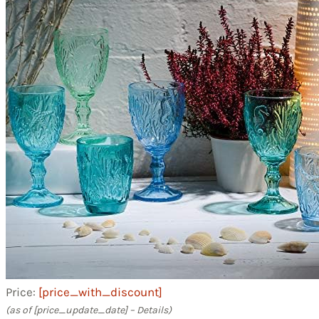
Price:
[price_with_discount]
(as of [price_update_date] –
Details
)