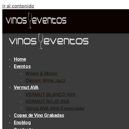
Ir al contenido
Home
Eventos
Wines & Music
Classic Wine Jazz
Vermut AVA
VERMUT BLANCO AVA
VERMUT ROJO AVA
Glögg AVA Vino Especiado
Copas de Vino Grabadas
Enoblog