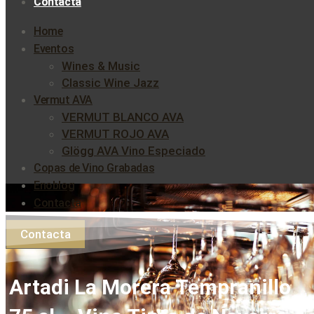
Contacta
Home
Eventos
Wines & Music
Classic Wine Jazz
Vermut AVA
VERMUT BLANCO AVA
VERMUT ROJO AVA
Glögg AVA Vino Especiado
Copas de Vino Grabadas
Enoblog
Contacta
Contacta
Artadi La Morera Tempranillo