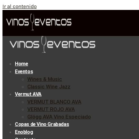
Ir al contenido
Home
Eventos
Wines & Music
Classic Wine Jazz
Vermut AVA
VERMUT BLANCO AVA
VERMUT ROJO AVA
Glögg AVA Vino Especiado
Copas de Vino Grabadas
Enoblog